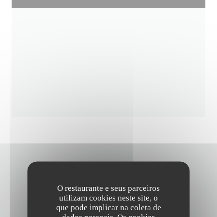
CONTACTE-NOS
O restaurante e seus parceiros
utilizam cookies neste site, o
que pode implicar na coleta de
Deseja contactar-nos ?
dados pessoais. Os cookies