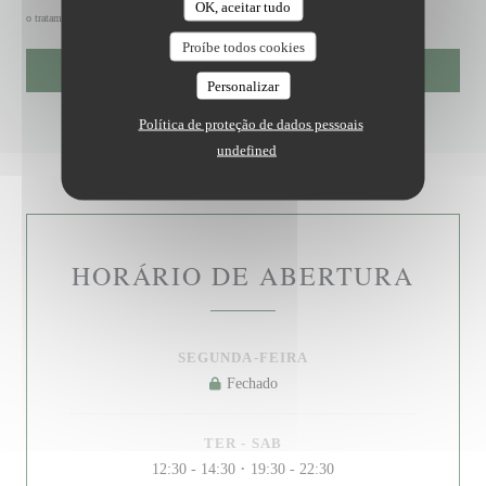
OK, aceitar tudo
o tratamento dos seus dados, consulte a nossa
política de privacidade
.
Proíbe todos cookies
Personalizar
Política de proteção de dados pessoais
undefined
HORÁRIO DE ABERTURA
SEGUNDA-FEIRA
Fechado
TER
-
SAB
12:30 - 14:30
19:30 - 22:30
•