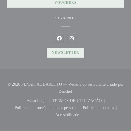
VOUCHERS
SIGA-NOS
Facebook ((abre numa nova janela))
Instagram ((abre numa nova jane
NEWSLETTER
© 2026 PENATI AL BARETTO — Website do restaurante criado por
((abre numa nova janela))
Zenchef
Aviso Legal
TERMOS DE UTILIZAÇÃO
((abre numa nova janela))
((abre numa nova janela))
Política de proteção de dados pessoais
Política de cookies
((abre numa nova janela))
((abre numa nova 
Acessibilidade
((abre numa nova janela))