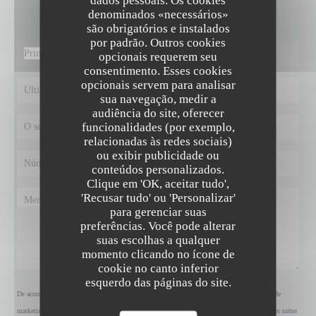
Preencha o formulário abaixo!
denominados «necessários»
são obrigatórios e instalados
por padrão. Outros cookies
opcionais requerem seu
consentimento. Esses cookies
opcionais servem para analisar
sua navegação, medir a
audiência do site, oferecer
funcionalidades (por exemplo,
relacionadas às redes sociais)
ou exibir publicidade ou
conteúdos personalizados.
Clique em 'OK, aceitar tudo',
'Recusar tudo' ou 'Personalizar'
para gerenciar suas
preferências. Você pode alterar
suas escolhas a qualquer
momento clicando no ícone de
cookie no canto inferior
esquerdo das páginas do site.
De acordo com a legislação de proteção de dados, tem o direito de se opor a comunicações de
marketing. Pode registar-se na Lista Robinson através de
robinson.pt
. Para mais informações sobre