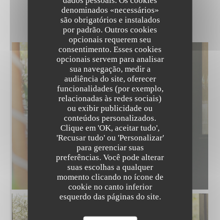
dados pessoais. Os cookies
denominados «necessários»
PENATI DÉCOR
são obrigatórios e instalados
por padrão. Outros cookies
opcionais requerem seu
consentimento. Esses cookies
opcionais servem para analisar
sua navegação, medir a
audiência do site, oferecer
funcionalidades (por exemplo,
relacionadas às redes sociais)
ou exibir publicidade ou
conteúdos personalizados.
Clique em 'OK, aceitar tudo',
'Recusar tudo' ou 'Personalizar'
para gerenciar suas
preferências. Você pode alterar
suas escolhas a qualquer
momento clicando no ícone de
cookie no canto inferior
esquerdo das páginas do site.