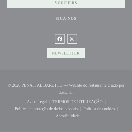
VOUCHERS
SIGA-NOS
Facebook ((abre numa nova janela))
Instagram ((abre numa nova jane
NEWSLETTER
© 2026 PENATI AL BARETTO — Website do restaurante criado por
((abre numa nova janela))
Zenchef
Aviso Legal
TERMOS DE UTILIZAÇÃO
((abre numa nova janela))
((abre numa nova janela))
Política de proteção de dados pessoais
Política de cookies
((abre numa nova janela))
((abre numa nova 
Acessibilidade
((abre numa nova janela))