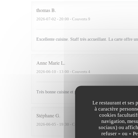
thomas
B
2026-07-02
- 20:00 - Couverts 9
Excellente cuisine. Staff très accueillant. La carte offre u
Anne Marie
L
2026-06-10
- 13:00 - Couverts 4
Très bonne cuisine et personnel attentionné, bon rapport qu
Le restaurant et ses 
à caractère personne
cookies facultati
Stéphane
G
navigation, mesur
2026-06-05
- 19:30 - Couverts 2
sociaux) ou affich
refuser » ou « P