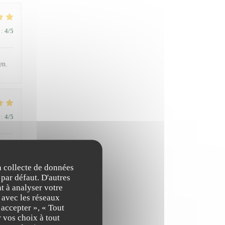
:
4
/5
en.
:
4
/5
la collecte de données
 par défaut. D'autres
t à analyser votre
n avec les réseaux
:
4
/5
 accepter », « Tout
 vos choix à tout