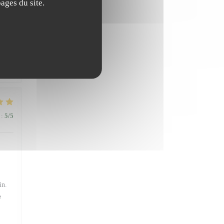
ages du site.
:
5
/5
:
5
/5
in.
e