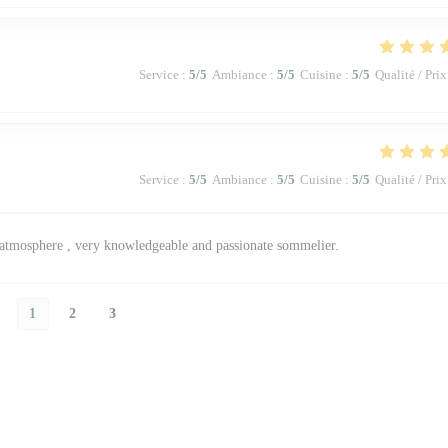
Service
:
5
/5
Ambiance
:
5
/5
Cuisine
:
5
/5
Qualité / Prix
Service
:
5
/5
Ambiance
:
5
/5
Cuisine
:
5
/5
Qualité / Prix
t atmosphere , very knowledgeable and passionate sommelier.
1
2
3