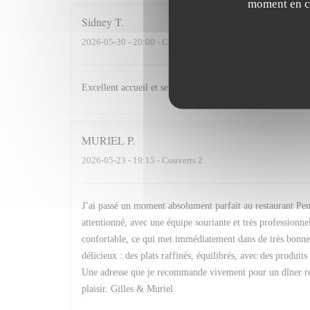
moment en cl
Sidney
T
2026-05-30
- 20:00 - Couverts 3
Excellent accueil et service. Très bonne cuisine.
MURIEL
P
2026-05-23
- 19:15 - Couverts 2
J’ai passé un moment absolument parfait au restaurant Penat
attentionné, avec une équipe souriante et très professionn
confortable, ce qui met immédiatement dans de très bonnes 
délicieux : des plats raffinés, équilibrés, avec des produit
Une adresse que je recommande vivement pour un dîner réus
plaisir. Gilles & Muriel