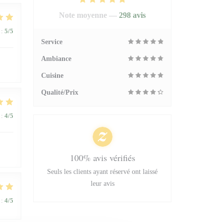
Note moyenne —
298 avis
:
5
/5
Service
Ambiance
Cuisine
Qualité/Prix
:
4
/5
100% avis vérifiés
Seuls les clients ayant réservé ont laissé
leur avis
:
4
/5