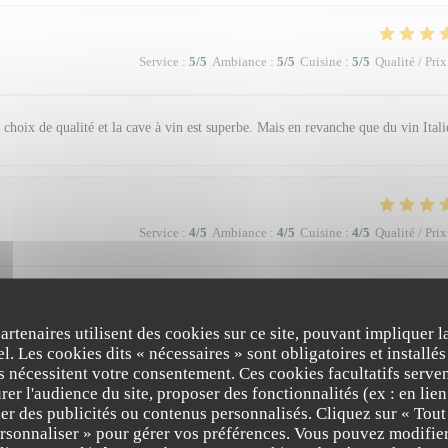
Service
:
5
/5
Ambiance
:
5
/5
Cuisine
:
5
/5
Qualité / Prix
n choix de qualité et la cave à vin est superbe. Mais en revanche que du vin Itali
Service
:
4
/5
Ambiance
:
4
/5
Cuisine
:
4
/5
Qualité / Prix
alité prix.
partenaires utilisent des cookies sur ce site, pouvant impliquer 
l. Les cookies dits « nécessaires » sont obligatoires et installés
fs nécessitent votre consentement. Ces cookies facultatifs serven
er l'audience du site, proposer des fonctionnalités (ex : en lie
Service
:
5
/5
Ambiance
:
5
/5
Cuisine
:
4
/5
Qualité / Prix
er des publicités ou contenus personnalisés. Cliquez sur « Tout
ersonnaliser » pour gérer vos préférences. Vous pouvez modifier