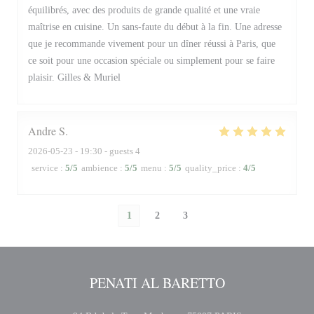
équilibrés, avec des produits de grande qualité et une vraie
maîtrise en cuisine. Un sans-faute du début à la fin. Une adresse
que je recommande vivement pour un dîner réussi à Paris, que
ce soit pour une occasion spéciale ou simplement pour se faire
plaisir. Gilles & Muriel
Andre
S
2026-05-23
- 19:30 - guests 4
service
:
5
/5
ambience
:
5
/5
menu
:
5
/5
quality_price
:
4
/5
1
2
3
PENATI AL BARETTO