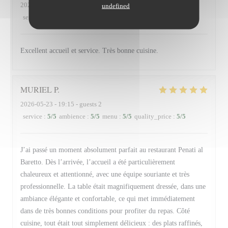
2026-05-30
- 20:00 - guests 3
undefined
service
:
5
/5
ambience
:
5
/5
menu
:
5
/5
quality_price
:
5
/5
Excellent accueil et service. Très bonne cuisine.
MURIEL
P
2026-05-23
- 19:15 - guests 2
service
:
5
/5
ambience
:
5
/5
menu
:
5
/5
quality_price
:
5
/5
J’ai passé un moment absolument parfait au restaurant Penati al
Baretto. Dès l’arrivée, l’accueil a été particulièrement
chaleureux et attentionné, avec une équipe souriante et très
professionnelle. La table était magnifiquement dressée, dans une
ambiance élégante et confortable, ce qui met immédiatement
dans de très bonnes conditions pour profiter du repas. Côté
cuisine, tout était tout simplement délicieux : des plats raffinés,