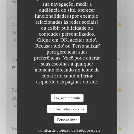
vin Italien.
sua navegação, medir a
audiência do site, oferecer
funcionalidades (por exemplo,
relacionadas às redes sociais)
Anne Marie
L
ou exibir publicidade ou
2026-06-10
- 13:00 - guests 4
conteúdos personalizados.
Clique em 'OK, aceitar tudo',
service
:
4
/5
ambience
:
4
/5
menu
:
4
/5
quality_price
:
4
/5
'Recusar tudo' ou 'Personalizar'
para gerenciar suas
preferências. Você pode alterar
Très bonne cuisine et personnel attentionné, bon rapport qualité
suas escolhas a qualquer
prix.
momento clicando no ícone de
cookie no canto inferior
esquerdo das páginas do site.
Stéphane
G
OK, aceitar tudo
2026-06-05
- 19:30 - guests 2
service
:
5
/5
ambience
:
5
/5
menu
:
4
/5
quality_price
:
4
/5
Proíbe todos cookies
Personalizar
Sidney
T
Política de proteção de dados pessoais