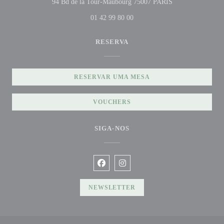
((abre numa nova 
94 Bd de la Tour-Maubourg 75007 PARIS
01 42 99 80 00
RESERVA
RESERVAR UMA MESA
VOUCHERS
SIGA-NOS
Facebook ((abre numa nova janela))
Instagram ((abre numa nova jane
NEWSLETTER