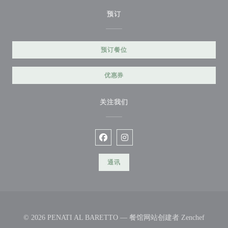
预订
预订餐位
优惠券
关注我们
Facebook ((在新窗口中打开))
Instagram ((在新窗口中打开))
通讯
((在新
© 2026 PENATI AL BARETTO — 餐馆网站创建者
Zenchef