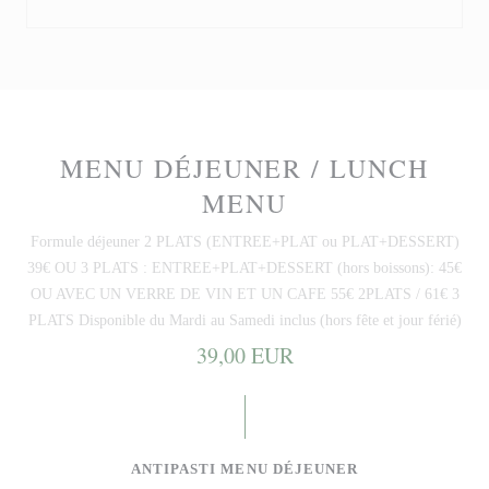
MENU DÉJEUNER / LUNCH
MENU
Formule déjeuner 2 PLATS (ENTREE+PLAT ou PLAT+DESSERT)
39€ OU 3 PLATS : ENTREE+PLAT+DESSERT (hors boissons): 45€
OU AVEC UN VERRE DE VIN ET UN CAFE 55€ 2PLATS / 61€ 3
PLATS Disponible du Mardi au Samedi inclus (hors fête et jour férié)
39,00 EUR
ANTIPASTI MENU DÉJEUNER