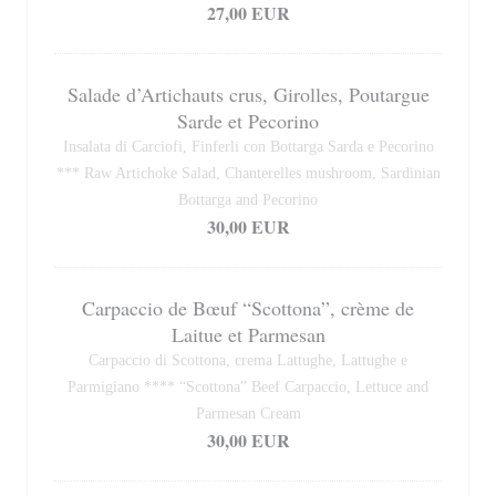
27,00 EUR
Salade d’Artichauts crus, Girolles, Poutargue
Sarde et Pecorino
Insalata di Carciofi, Finferli con Bottarga Sarda e Pecorino
*** Raw Artichoke Salad, Chanterelles mushroom, Sardinian
Bottarga and Pecorino
30,00 EUR
Carpaccio de Bœuf “Scottona”, crème de
Laitue et Parmesan
Carpaccio di Scottona, crema Lattughe, Lattughe e
Parmigiano **** “Scottona” Beef Carpaccio, Lettuce and
Parmesan Cream
30,00 EUR