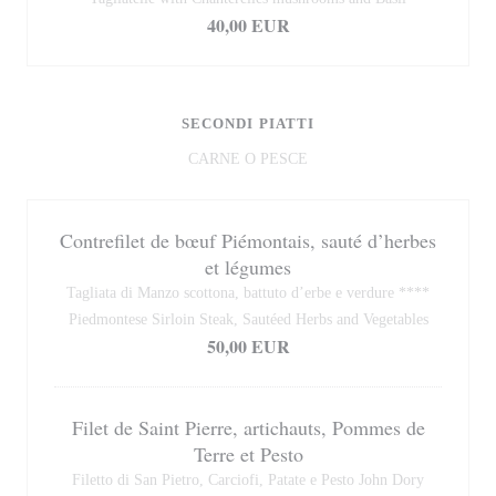
40,00 EUR
SECONDI PIATTI
CARNE O PESCE
Contrefilet de bœuf Piémontais, sauté d’herbes
et légumes
Tagliata di Manzo scottona, battuto d’erbe e verdure ****
Piedmontese Sirloin Steak, Sautéed Herbs and Vegetables
50,00 EUR
Filet de Saint Pierre, artichauts, Pommes de
Terre et Pesto
Filetto di San Pietro, Carciofi, Patate e Pesto John Dory