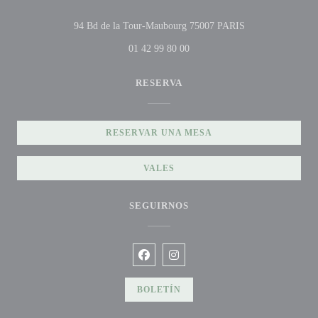
((abre en una nue
94 Bd de la Tour-Maubourg 75007 PARIS
01 42 99 80 00
RESERVA
RESERVAR UNA MESA
VALES
SEGUIRNOS
Facebook ((abre en una nueva ventana
Instagram ((abre en una nueva v
BOLETÍN