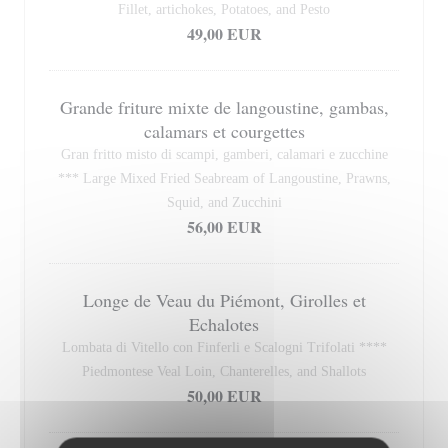
Fillet, artichokes, Potatoes, and Pesto
49,00 EUR
Grande friture mixte de langoustine, gambas,
calamars et courgettes
Gran fritto misto di scampi, gamberi, calamari e zucchine
*** Large Mixed Fried Seabream of Langoustine, Prawns,
Squid, and Zucchini
56,00 EUR
Longe de Veau du Piémont, Girolles et
Echalotes
Lombata di Vitello con Finferli e Scalogni Trifolati ****
Piedmontese Veal Loin, Chanterelles, and Shallots
50,00 EUR