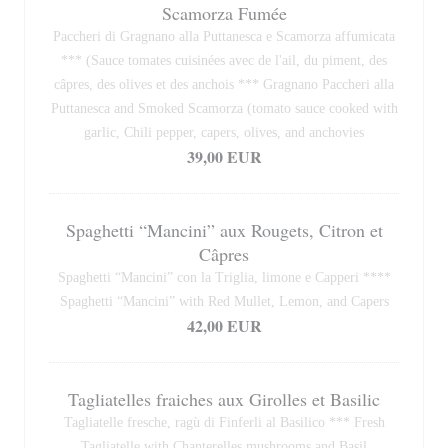
Scamorza Fumée
Paccheri di Gragnano alla Puttanesca e Scamorza affumicata
*** (Sauce tomates cuisinées avec de l'ail, du piment, des
câpres, des olives et des anchois *** Gragnano Paccheri alla
Puttanesca and Smoked Scamorza (tomato sauce cooked with
garlic, Chili pepper, capers, olives, and anchovies
39,00 EUR
Spaghetti “Mancini” aux Rougets, Citron et
Câpres
Spaghetti “Mancini” con la Triglia, limone e Capperi ****
Spaghetti “Mancini” with Red Mullet, Lemon, and Capers
42,00 EUR
Tagliatelles fraiches aux Girolles et Basilic
Tagliatelle fresche, ragù di Finferli al Basilico *** Fresh
Tagliatelle with Chanterelles mushrooms and Basil