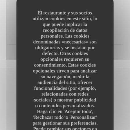
Daurade Royale, rôtie entière à la livournaise -
Pour deux
El restaurante y sus socios
utilizan cookies en este sitio, lo
Orata Reale al Forno come a Livorno - Per Due Roasted
que puede implicar la
Whole Royal Seabream, Livornese Style - For Two
recopilación de datos
125,00 EUR
personales. Las cookies
denominadas «necesarias» son
obligatorias y se instalan por
Prix net TTC - Service compris- prix en Euros
defecto. Otras cookies
opcionales requieren su
consentimiento. Estas cookies
opcionales sirven para analizar
su navegación, medir la
audiencia del sitio, ofrecer
DESSERTS
funcionalidades (por ejemplo,
relacionadas con redes
sociales) o mostrar publicidad
o contenidos personalizados.
Haga clic en 'Aceptar todo',
'Rechazar todo' o 'Personalizar'
DOLCI
para gestionar sus preferencias.
Puede cambiar sus opciones en