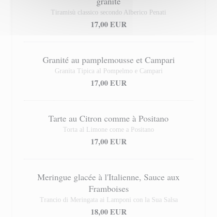
granité
Tiramisù classico secondo Alberico Penati
17,00 EUR
Granité au pamplemousse et Campari
Granita Tipica al Pompelmo e Campari
17,00 EUR
Tarte au Citron comme à Positano
Torta al Limone come a Positano
17,00 EUR
Meringue glacée à l'Italienne, Sauce aux
Framboises
Trancio di Meringata ai Lamponi con la Sua Salsa
18,00 EUR