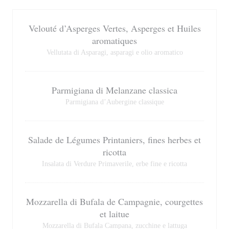
Velouté d’Asperges Vertes, Asperges et Huiles
aromatiques
Vellutata di Asparagi, asparagi e olio aromatico
Parmigiana di Melanzane classica
Parmigiana d’Aubergine classique
Salade de Légumes Printaniers, fines herbes et
ricotta
Insalata di Verdure Primaverile, erbe fine e ricotta
Mozzarella di Bufala de Campagnie, courgettes
et laitue
Mozzarella di Bufala Campana, zucchine e lattuga