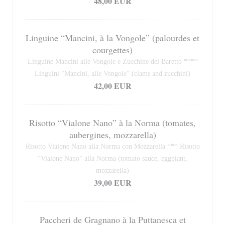
48,00 EUR
Linguine “Mancini, à la Vongole” (palourdes et
courgettes)
Linguine Mancini alle Vongole e Zucchine del Baretto ****
Linguini “Mancini, alle Vongole” (clams and zucchini)
42,00 EUR
Risotto “Vialone Nano” à la Norma (tomates,
aubergines, mozzarella)
Risotto Vialone Nano alla Norma con Mozzarella *** Risotto
“Vialone Nano” alla Norma (tomato sauce, eggplant,
mozzarella)
39,00 EUR
Paccheri de Gragnano à la Puttanesca et