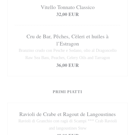
Vitello Tonnato Classico
32,00 EUR
Cru de Bar, Pêches, Cèleri et huiles à
l’Estragon
Branzino crudo con Pesche e Sedano, olio al Dragoncello
Raw Sea Bass, Peaches, Celery Oils and Tarragon
36,00 EUR
PRIMI PIATTI
Ravioli de Crabe et Ragout de Langoustines
Ravioli di Granchio con ragù di Scampi *** Crab Ravioli
and langoustines Stew